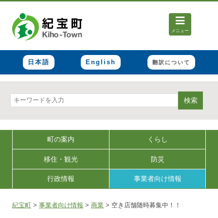
メニュー
日本語
English
翻訳について
検索
町の案内
くらし
移住・観光
防災
行政情報
事業者向け情報
紀宝町
>
事業者向け情報
>
商業
>
空き店舗随時募集中！！