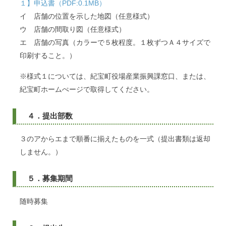
１】申込書（PDF:0.1MB）
イ 店舗の位置を示した地図（任意様式）
ウ 店舗の間取り図（任意様式）
エ 店舗の写真（カラーで５枚程度。１枚ずつＡ４サイズで
印刷すること。）
※様式１については、紀宝町役場産業振興課窓口、または、
紀宝町ホームぺージで取得してください。
４．提出部数
３のアからエまで順番に揃えたものを一式（提出書類は返却
しません。）
５．募集期間
随時募集