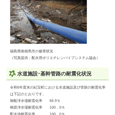
福島県南相馬市の被害状況
（写真提供：配水用ポリエチレンパイプシステム協会）
水道施設･基幹管路の耐震化状況
令和6年度末の紀宝町における水道施設及び管路の耐震化率
は下記のとおりです。
御船浄水場耐震化率 66.9％
桐原浄水場耐震化率 100．0％
配水池耐震化率 100．0％