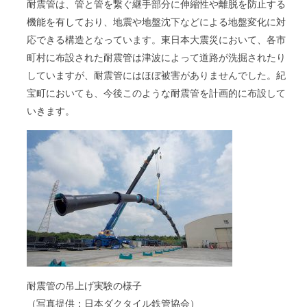
耐震管は、管と管を繋ぐ継手部分に伸縮性や離脱を防止する
機能を有しており、地震や地盤沈下などによる地盤変化に対
応できる構造となっています。東日本大震災において、各市
町村に布設された耐震管は津波によって道路が洗掘されたり
していますが、耐震管にはほぼ被害がありませんでした。紀
宝町においても、今後このような耐震管を計画的に布設して
いきます。
耐震管の吊上げ実験の様子
（写真提供：日本ダクタイル鉄管協会）