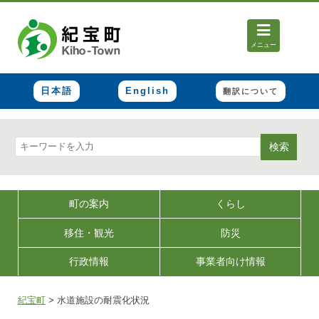
メニュー
日本語
English
翻訳について
検索
町の案内
くらし
移住・観光
防災
行政情報
事業者向け情報
紀宝町
>
水道施設の耐震化状況