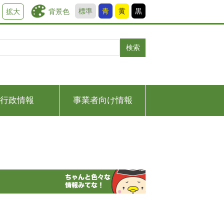
標準
青
黄
黒
背景色
拡大
検索
行政情報
事業者向け情報