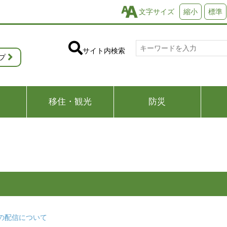
文字サイズ
縮小
標準
サイト内検索
プ
移住・観光
防災
の配信について