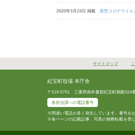
2020年3月23日 掲載
新型コロナウイル
サイトマップ
こ
紀宝町役場 本庁舎
〒519-5701 三重県南牟婁郡紀宝町鵜殿324番地 T
各担当課への電話番号
※間違い電話が多く発生しています。番号を
※各ページの記載記事、写真の無断転載を禁