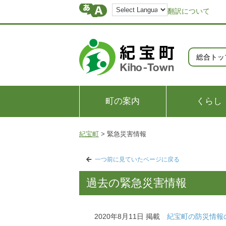
翻訳について
総合トッ
町の案内
くらし
紀宝町
>
緊急災害情報
一つ前に見ていたページに戻る
過去の緊急災害情報
2020年8月11日 掲載
紀宝町の防災情報