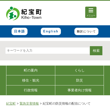
メニュー
日本語
English
翻訳について
検索
町の案内
くらし
移住・観光
防災
行政情報
事業者向け情報
紀宝町
>
緊急災害情報
>
紀宝町の防災情報の配信について