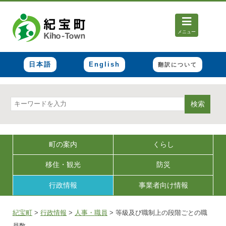
メニュー
日本語
English
翻訳について
検索
町の案内
くらし
移住・観光
防災
行政情報
事業者向け情報
紀宝町
>
行政情報
>
人事・職員
>
等級及び職制上の段階ごとの職
員数