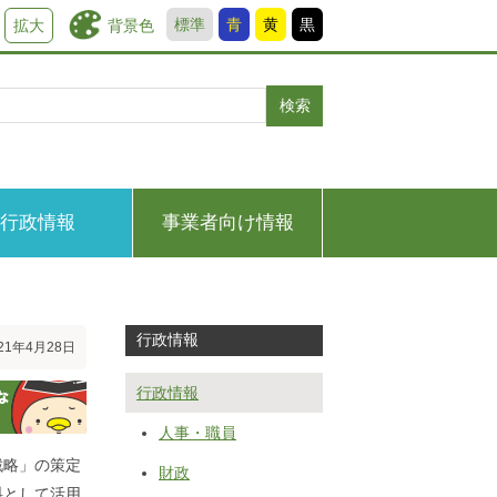
標準
青
黄
黒
背景色
拡大
検索
行政情報
事業者向け情報
行政情報
21年4月28日
行政情報
人事・職員
戦略」の策定
財政
料として活用