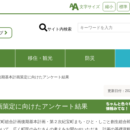
文字サイズ
縮小
標準
サイト内検索
プ
移住・観光
防災
後期基本計画策定に向けたアンケート結果
更新日付：20
画策定に向けたアンケート結果
宝町総合計画後期基本計画・第２次紀宝町まち・ひと・しごと創生総合
ついて、広く町民のみなさんの考えをお聞かせいただき、計画の基礎資