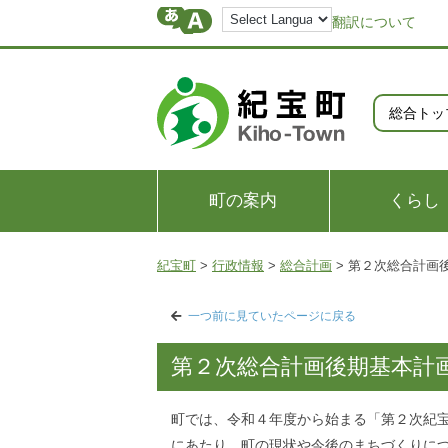
翻訳について
総合トッ
町の案内
くらし
紀宝町
>
行政情報
>
総合計画
>
第２次総合計画
一つ前に見ていたページに戻る
第２次総合計画後期基本計
町では、令和４年度から始まる「第２次紀
にあたり、町の現状や今後のまちづくりに