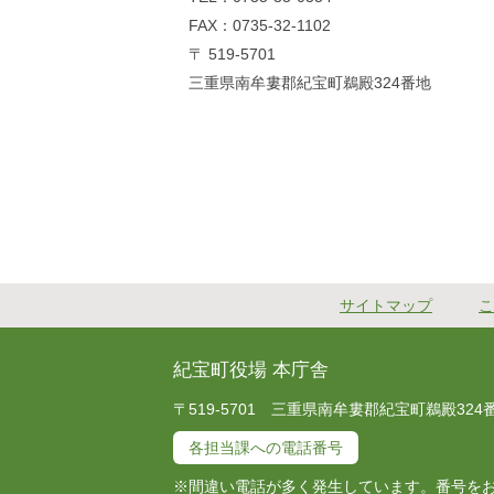
FAX：0735-32-1102
〒 519-5701
三重県南牟婁郡紀宝町鵜殿324番地
サイトマップ
こ
紀宝町役場 本庁舎
〒519-5701 三重県南牟婁郡紀宝町鵜殿324番地 T
各担当課への電話番号
※間違い電話が多く発生しています。番号を