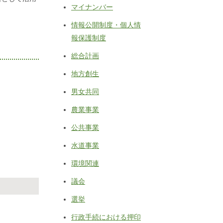
マイナンバー
情報公開制度・個人情
報保護制度
総合計画
地方創生
男女共同
農業事業
公共事業
水道事業
環境関連
議会
選挙
行政手続における押印