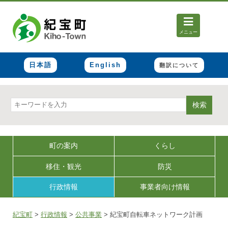
メニュー
日本語
English
翻訳について
検索
町の案内
くらし
移住・観光
防災
行政情報
事業者向け情報
紀宝町
>
行政情報
>
公共事業
>
紀宝町自転車ネットワーク計画