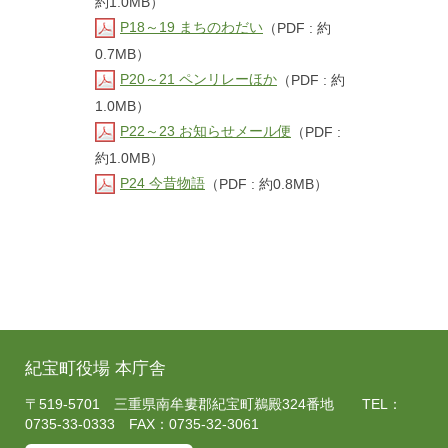
約1.0MB）
P18～19 まちのわだい
（PDF : 約
0.7MB）
P20～21 ペンリレーほか
（PDF : 約
1.0MB）
P22～23 お知らせメール便
（PDF :
約1.0MB）
P24 今昔物語
（PDF : 約0.8MB）
紀宝町役場 本庁舎
〒519-5701 三重県南牟婁郡紀宝町鵜殿324番地 TEL：
0735-33-0333 FAX：0735-32-3061