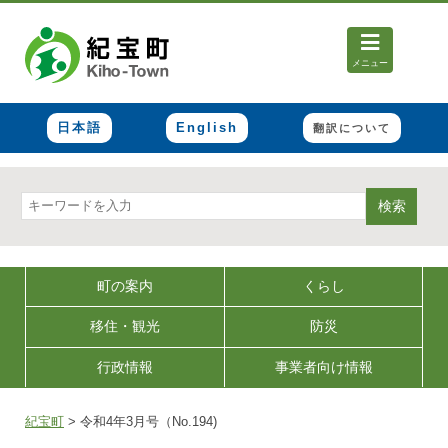
メニュー
日本語
English
翻訳について
検索
町の案内
くらし
移住・観光
防災
行政情報
事業者向け情報
紀宝町
>
令和4年3月号（No.194)