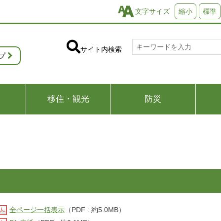
文字サイズ
縮小
標準
サイト内検索
プ
移住・観光
防災
全ページ一括表示
（PDF : 約5.0MB）