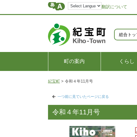
翻訳について
総合トッ
町の案内
くらし
紀宝町
>
令和４年11月号
一つ前に見ていたページに戻る
令和４年11月号