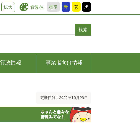
標準
青
黄
黒
背景色
拡大
検索
行政情報
事業者向け情報
更新日付：2022年10月28日