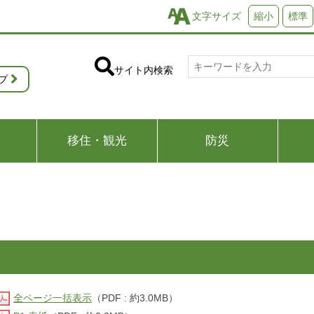
文字サイズ
縮小
標準
サイト内検索
プ
移住・観光
防災
全ページ一括表示
（PDF : 約3.0MB）