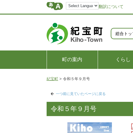
翻訳について
総合トッ
町の案内
くらし
紀宝町
>
令和５年９月号
一つ前に見ていたページに戻る
令和５年９月号