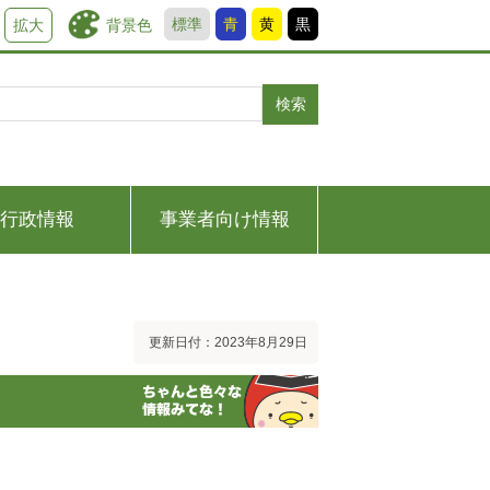
標準
青
黄
黒
背景色
拡大
検索
行政情報
事業者向け情報
更新日付：2023年8月29日