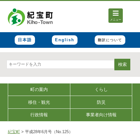
メニュー
日本語
English
翻訳について
検索
町の案内
くらし
移住・観光
防災
行政情報
事業者向け情報
紀宝町
>
平成28年6月号（No.125）