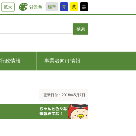
標準
青
黄
黒
背景色
拡大
検索
行政情報
事業者向け情報
更新日付：2018年5月7日