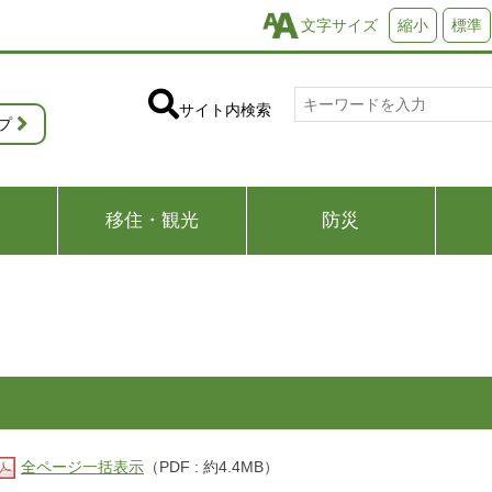
文字サイズ
縮小
標準
サイト内検索
プ
移住・観光
防災
全ページ一括表示
（PDF : 約4.4MB）