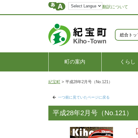
翻訳について
総合トッ
町の案内
くらし
紀宝町
>
平成28年2月号（No.121）
一つ前に見ていたページに戻る
平成28年2月号（No.121）