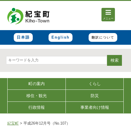
メニュー
日本語
English
翻訳について
検索
町の案内
くらし
移住・観光
防災
行政情報
事業者向け情報
紀宝町
>
平成26年12月号（No.107）