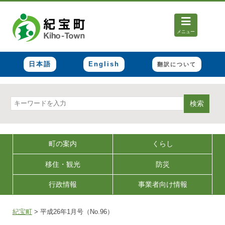
メニュー
日本語
English
翻訳について
検索
町の案内
くらし
移住・観光
防災
行政情報
事業者向け情報
紀宝町
>
平成26年1月号（No.96）