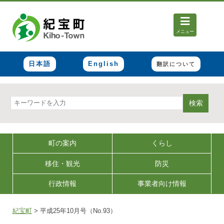
メニュー
日本語
English
翻訳について
検索
町の案内
くらし
移住・観光
防災
行政情報
事業者向け情報
紀宝町
>
平成25年10月号（No.93）