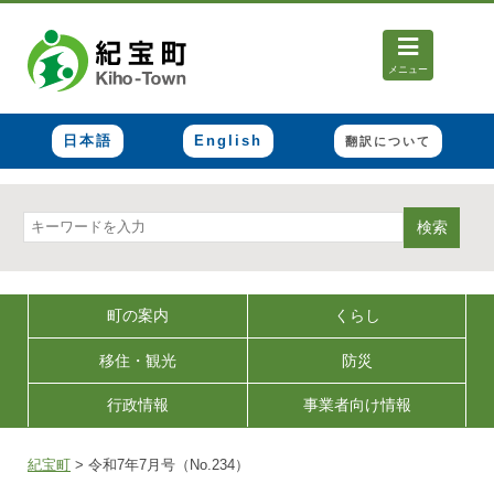
メニュー
日本語
English
翻訳について
検索
町の案内
くらし
移住・観光
防災
行政情報
事業者向け情報
紀宝町
>
令和7年7月号（No.234）