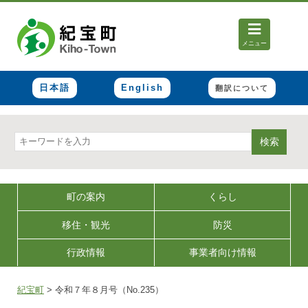
メニュー
日本語
English
翻訳について
検索
町の案内
くらし
移住・観光
防災
行政情報
事業者向け情報
紀宝町
>
令和７年８月号（No.235）