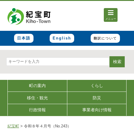
メニュー
日本語
English
翻訳について
検索
町の案内
くらし
移住・観光
防災
行政情報
事業者向け情報
紀宝町
>
令和８年４月号（No.243）