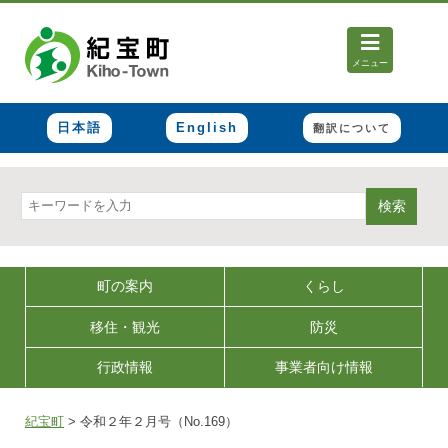
メニュー
日本語
English
翻訳について
検索
町の案内
くらし
移住・観光
防災
行政情報
事業者向け情報
紀宝町
>
令和２年２月号（No.169）