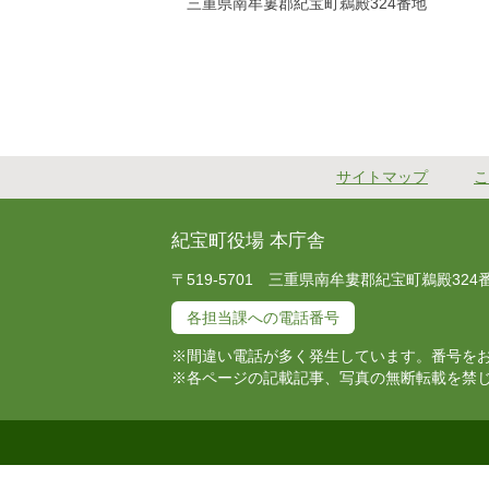
三重県南牟婁郡紀宝町鵜殿324番地
サイトマップ
こ
紀宝町役場 本庁舎
〒519-5701 三重県南牟婁郡紀宝町鵜殿324番地 T
各担当課への電話番号
※間違い電話が多く発生しています。番号を
※各ページの記載記事、写真の無断転載を禁