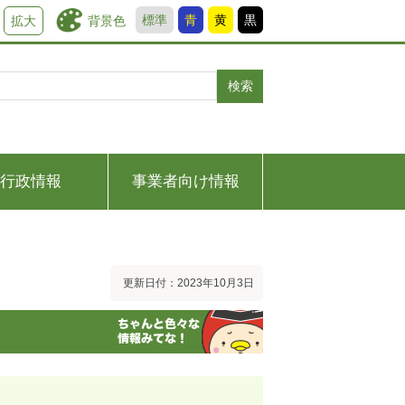
標準
青
黄
黒
背景色
拡大
検索
行政情報
事業者向け情報
更新日付：2023年10月3日