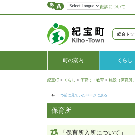
翻訳について
総合トッ
町の案内
くらし
紀宝町
>
くらし
>
子育て・教育
>
施設（保育所
一つ前に見ていたページに戻る
保育所
「保育所入所について」