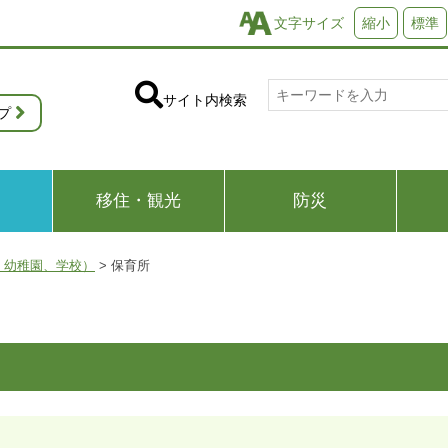
文字サイズ
縮小
標準
サイト内検索
プ
移住・観光
防災
、幼稚園、学校）
>
保育所