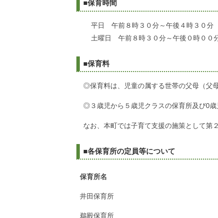
■保育時間
平日 午前８時３０分～午後４時３０分
土曜日 午前８時３０分～午後０時００
■保育料
◎保育料は、児童の属する世帯の父母（父
◎３歳児から５歳児クラスの保育所及び0歳
なお、本町では子育て支援の施策として第
■各保育所の定員等について
保育所名
井田保育所
鵜殿保育所