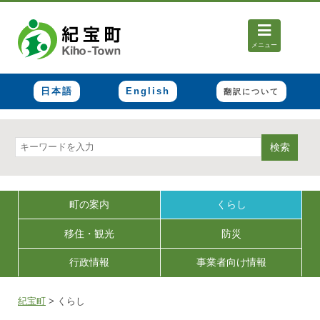
メニュー
日本語
English
翻訳について
検索
町の案内
くらし
移住・観光
防災
行政情報
事業者向け情報
紀宝町
>
くらし