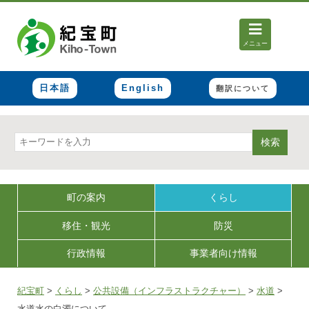
メニュー
日本語
English
翻訳について
検索
町の案内
くらし
移住・観光
防災
行政情報
事業者向け情報
紀宝町
>
くらし
>
公共設備（インフラストラクチャー）
>
水道
>
水道水の白濁について