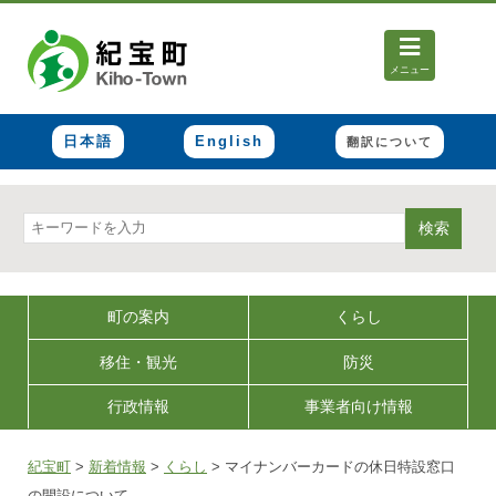
メニュー
日本語
English
翻訳について
検索
町の案内
くらし
移住・観光
防災
行政情報
事業者向け情報
紀宝町
>
新着情報
>
くらし
>
マイナンバーカードの休日特設窓口
の開設について