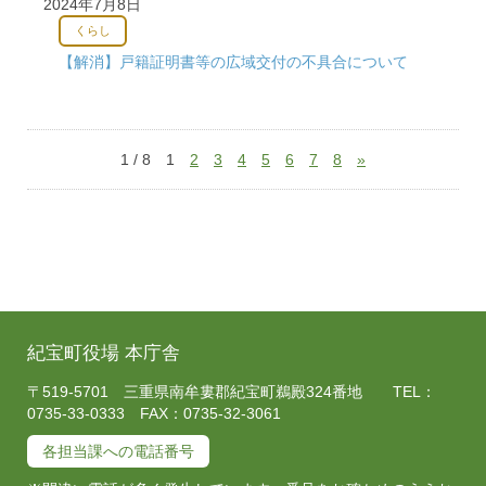
2024年7月8日
くらし
【解消】戸籍証明書等の広域交付の不具合について
1 / 8
1
2
3
4
5
6
7
8
»
紀宝町役場 本庁舎
〒519-5701 三重県南牟婁郡紀宝町鵜殿324番地 TEL：
0735-33-0333 FAX：0735-32-3061
各担当課への電話番号