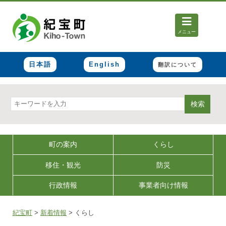
メニュー
日本語
English
翻訳について
検索
町の案内
くらし
移住・観光
防災
行政情報
事業者向け情報
紀宝町
>
新着情報
>
くらし