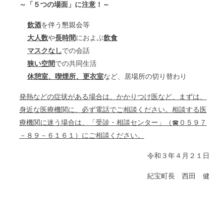
～「５つの場面」に注意！～
飲酒
を伴う懇親会等
大人数
や
長時間
におよぶ
飲食
マスクなし
での会話
狭い空間
での共同生活
休憩室、喫煙所、更衣室
など、居場所の切り替わり
発熱などの症状がある場合は、かかりつけ医など、まずは、
身近な医療機関に、必ず電話でご相談ください。相談する医
療機関に迷う場合は、「受診・相談センター」（☎０５９７
－８９－６１６１）にご相談ください。
令和３年４月２１日
紀宝町長 西田 健