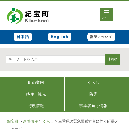
メニュー
日本語
English
翻訳について
検索
町の案内
くらし
移住・観光
防災
行政情報
事業者向け情報
紀宝町
>
新着情報
>
くらし
>
三重県の緊急警戒宣言に伴う町長メ
ッセージ