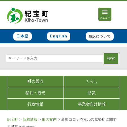
メニュー
日本語
English
翻訳について
検索
町の案内
くらし
移住・観光
防災
行政情報
事業者向け情報
紀宝町
>
新着情報
>
町の案内
>
新型コロナウイルス感染症に関す
る町長メッセージ