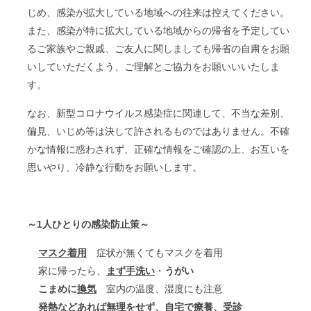
じめ、感染が拡大している地域への往来は控えてください。
また、感染が特に拡大している地域からの帰省を予定してい
るご家族やご親戚、ご友人に関しましても帰省の自粛をお願
いしていただくよう、ご理解とご協力をお願いいいたしま
す。
なお、新型コロナウイルス感染症に関連して、不当な差別、
偏見、いじめ等は決して許されるものではありません。不確
かな情報に惑わされず、正確な情報をご確認の上、お互いを
思いやり、冷静な行動をお願いします。
～1人ひとりの感染防止策～
マスク着用
症状が無くてもマスクを着用
家に帰ったら、
まず手洗い
・
うがい
こまめに
換気
室内の温度、湿度にも注意
発熱などあれば無理をせず、自宅で療養、受診