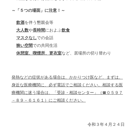
～「５つの場面」に注意！～
飲酒
を伴う懇親会等
大人数
や
長時間
におよぶ
飲食
マスクなし
での会話
狭い空間
での共同生活
休憩室、喫煙所、更衣室
など、居場所の切り替わり
発熱などの症状がある場合は、かかりつけ医など、まずは、
身近な医療機関に、必ず電話でご相談ください。相談する医
療機関に迷う場合は、「受診・相談センター」（☎０５９７
－８９－６１６１）にご相談ください。
令和３年４月２４日