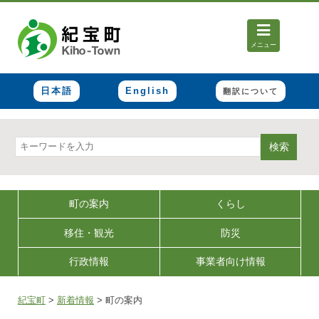
メニュー
日本語
English
翻訳について
検索
町の案内
くらし
移住・観光
防災
行政情報
事業者向け情報
紀宝町
>
新着情報
>
町の案内