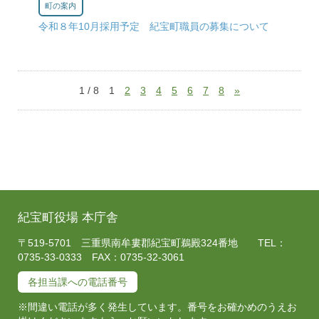
町の案内
令和８年10月採用予定 紀宝町職員の募集について
1 / 8
1
2
3
4
5
6
7
8
»
紀宝町役場 本庁舎
〒519-5701 三重県南牟婁郡紀宝町鵜殿324番地 TEL：
0735-33-0333 FAX：0735-32-3061
各担当課への電話番号
※間違い電話が多く発生しています。番号をお確かめのうえお