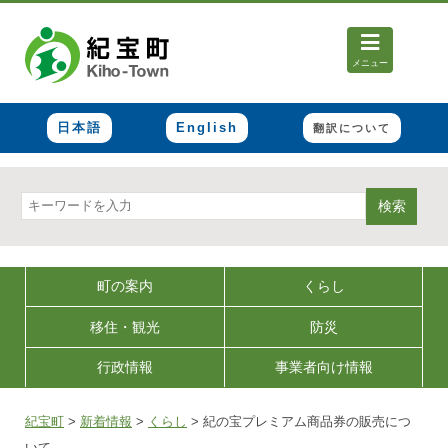
メニュー
日本語
English
翻訳について
検索
町の案内
くらし
移住・観光
防災
行政情報
事業者向け情報
紀宝町
>
新着情報
>
くらし
>
紀の宝プレミアム商品券の販売につ
いて