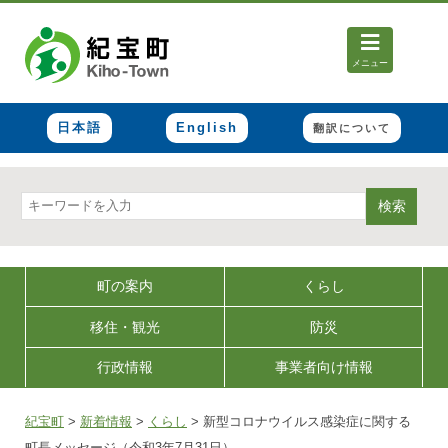
メニュー
日本語
English
翻訳について
検索
町の案内
くらし
移住・観光
防災
行政情報
事業者向け情報
紀宝町
>
新着情報
>
くらし
>
新型コロナウイルス感染症に関する
町長メッセージ（令和3年7月31日）