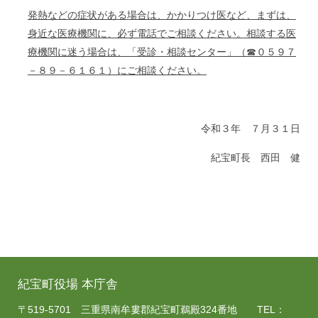
発熱などの症状がある場合は、かかりつけ医など、まずは、
身近な医療機関に、必ず電話でご相談ください。相談する医
療機関に迷う場合は、「受診・相談センター」（☎０５９７
－８９－６１６１）にご相談ください。
令和３年 ７月３１日
紀宝町長 西田 健
紀宝町役場 本庁舎
〒519-5701 三重県南牟婁郡紀宝町鵜殿324番地 TEL：