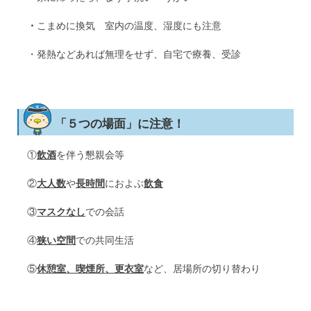
・
こまめに換気 室内の温度、湿度にも注意
・発熱などあれば無理をせず、自宅で療養、受診
「５つの場面」に注意！
①
飲酒
を伴う懇親会等
②
大人数
や
長時間
におよぶ
飲食
③
マスクなし
での会話
④
狭い空間
での共同生活
⑤
休憩室、喫煙所、更衣室
など、居場所の切り替わり