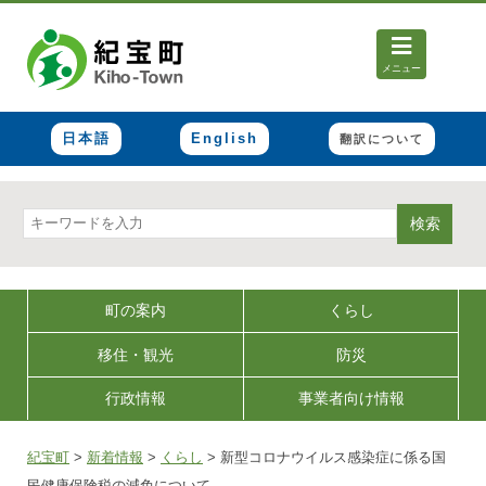
メニュー
日本語
English
翻訳について
検索
町の案内
くらし
移住・観光
防災
行政情報
事業者向け情報
紀宝町
>
新着情報
>
くらし
>
新型コロナウイルス感染症に係る国
民健康保険税の減免について