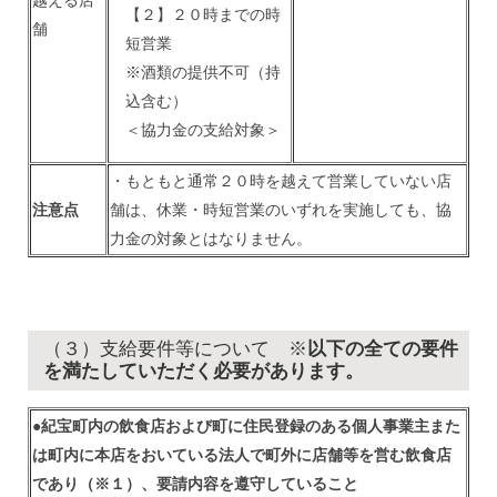
【２】２０時までの時
舗
短営業
※酒類の提供不可（持
込含む）
＜協力金の支給対象＞
・もともと通常２０時を越えて営業していない店
注意点
舗は、休業・時短営業のいずれを実施しても、
協
力金の対象とはなりません
。
（３）支給要件等について ※
以下の全ての要件
を満たしていただく必要があります。
●紀宝町内の飲食店および町に住民登録のある個人事業主また
は町内に本店をおいている法人で町外に店舗等を営む飲食店
であり
（※１）
、要請内容を遵守していること