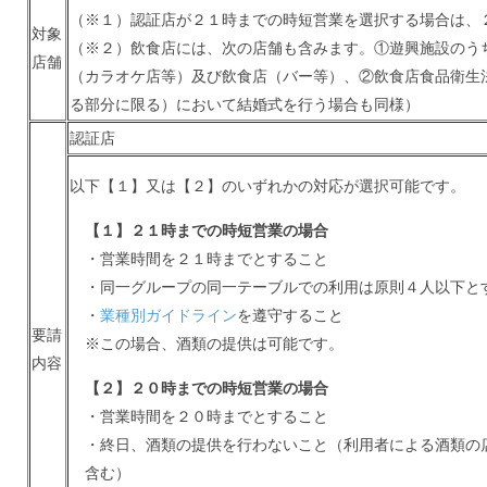
（※１）認証店が２１時までの時短営業を選択する場合は、
対象
（※２）飲食店には、次の店舗も含みます。
①遊興施設のう
店舗
（カラオケ店等）及び飲食店（バー等）、
②飲食店食品衛生
る部分に限る）において結婚式を行う場合も同様）
認証店
以下【１】又は【２】のいずれかの対応が選択可能です。
【１】２１時までの時短営業の場合
・営業時間を２１時までとすること
・同一グループの同一テーブルでの利用は原則４人以下と
・
業種別ガイドライン
を遵守すること
要請
※この場合、酒類の提供は可能です。
内容
【２】２０時までの時短営業の場合
・営業時間を２０時までとすること
・終日、酒類の提供を行わないこと（利用者による酒類の
含む）