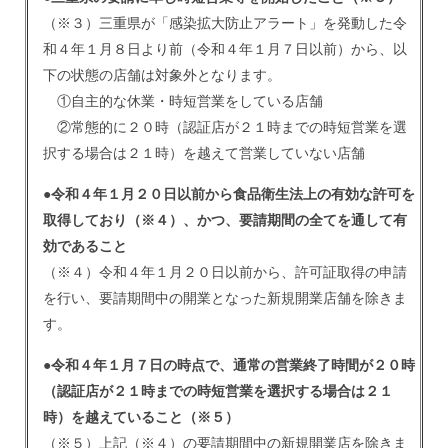
（※３）三重県が「感染拡大防止アラート」を発動した令
和４年１月８日より前（令和４年１月７日以前）から、以
下の状態の店舗は対象外となります。
①
自主的な休業・時短営業をしている
店舗
②
常態的に２０時（認証店が２１時までの時短営業を選
択する場合は２１時）を越えて営業していない
店舗
●令和４年１月２０日以前から食品衛生法上の有効な許可を
取得しており
（※４）
、かつ、要請期間の全てを通して有
効であること
（※４）令和４年１月２０日以前から、許可証取得の申請
を行い、要請期間中の開業となった新規開業店舗を除きま
す。
●令和４年１月７日の時点で、通常の営業終了時間が２０時
（認証店が２１時までの時短営業を選択する場合は２１
時）を越えていること
（※５）
（※５）上記（※４）の要請期間中の新規開業店を除きま