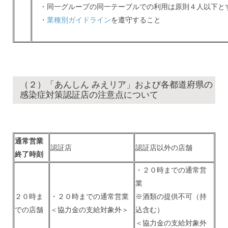
・同一グループの同一テーブルでの利用は原則４人以下と
・
業種別ガイドライン
を遵守すること
（２）「あんしん みえリア」および各都道府県の
感染症対策認証店の注意点について
通常営業
認証店
認証店以外の店舗
終了時刻
・２０時までの通常営
業
２０時ま
・２０時までの通常営業
※酒類の提供不可（持
での店舗
＜協力金の支給対象外＞
込含む）
＜協力金の支給対象外