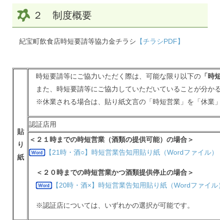
２ 制度概要
紀宝町飲食店時短要請等協力金チラシ
【チラシPDF】
時短要請等にご協力いただく際は、可能な限り以下の
「時
また、時短要請等にご協力していただいていることが分か
※休業される場合は、貼り紙文言の「時短営業」を「休業
認証店用
貼
＜２１時までの時短営業（酒類の提供可能）の場合＞
り
【21時・酒○】時短営業告知用貼り紙（Wordファイル）
紙
＜２０時までの時短営業かつ酒類提供停止の場合＞
【20時・酒×】時短営業告知用貼り紙（Wordファイル
※認証店については、いずれかの選択が可能です。