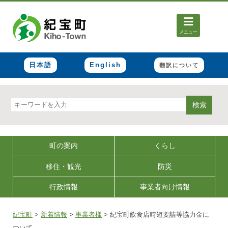
メニュー
日本語
English
翻訳について
検索
町の案内
くらし
移住・観光
防災
行政情報
事業者向け情報
紀宝町
>
新着情報
>
事業者様
>
紀宝町飲食店時短要請等協力金に
ついて