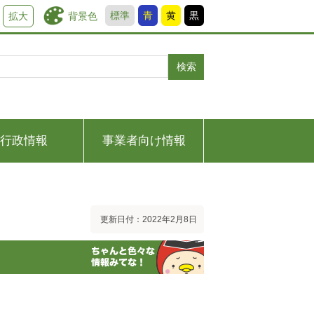
標準
青
黄
黒
背景色
拡大
検索
行政情報
事業者向け情報
更新日付：2022年2月8日