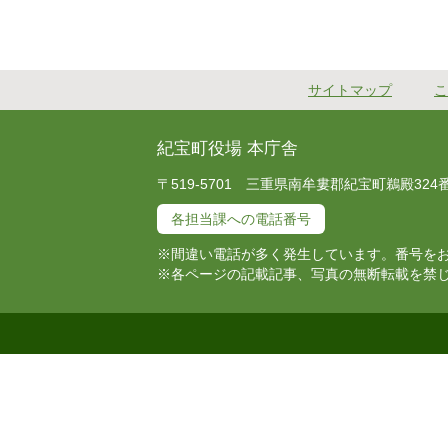
サイトマップ
こ
紀宝町役場 本庁舎
〒519-5701 三重県南牟婁郡紀宝町鵜殿324番地 T
各担当課への電話番号
※間違い電話が多く発生しています。番号を
※各ページの記載記事、写真の無断転載を禁