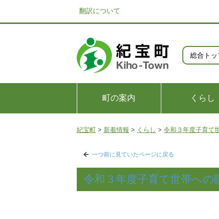
翻訳について
総合トッ
町の案内
くらし
紀宝町
>
新着情報
>
くらし
>
令和３年度子育て
一つ前に見ていたページに戻る
令和３年度子育て世帯への