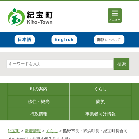
メニュー
日本語
English
翻訳について
検索
町の案内
くらし
移住・観光
防災
行政情報
事業者向け情報
紀宝町
>
新着情報
>
くらし
>
熊野市長・御浜町長・紀宝町長合同
メッセージ（令和４年７月１４日）