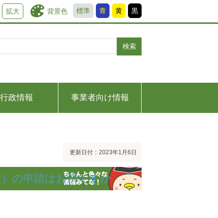
標準
青
黄
黒
背景色
拡大
検索
行政情報
事業者向け情報
更新日付：2023年1月6日
金）の申請はお済ですか