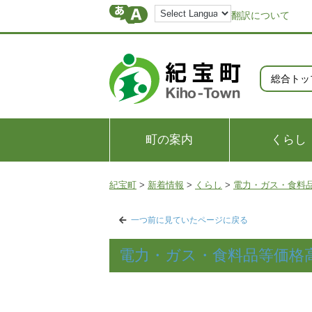
翻訳について
総合トッ
町の案内
くらし
紀宝町
>
新着情報
>
くらし
>
電力・ガス・食料
一つ前に見ていたページに戻る
電力・ガス・食料品等価格