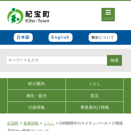
メニュー
日本語
English
翻訳について
検索
町の案内
くらし
移住・観光
防災
行政情報
事業者向け情報
紀宝町
>
新着情報
>
くらし
>
GW期間中のマイナンバーカード関係
手続の一部停止について