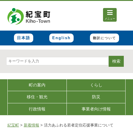
メニュー
日本語
English
翻訳について
検索
町の案内
くらし
移住・観光
防災
行政情報
事業者向け情報
紀宝町
>
新着情報
>
活力あふれる若者定住応援事業について