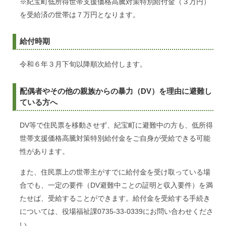
※紀宝町低所得世帯支援価格高騰対策特別給付金（３万円）
を受給済の世帯は７万円となります。
給付時期
令和６年３月下旬以降順次給付します。
配偶者やその他の親族からの暴力（DV）を理由に避難し
ている方へ
DV等で住民票を移動させず、紀宝町に避難中の方も、低所得
世帯支援価格高騰対策特別給付金をご自身が受給できる可能
性があります。
また、住民票上の世帯主がすでに給付金を受け取っている場
合でも、一定の要件（DV避難中ことの証明と収入要件）を満
たせば、受給することができます。給付金を受給する手続き
については、役場福祉課0735-33-0339にお問い合わせくださ
い。