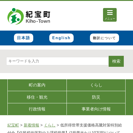
メニュー
日本語
English
翻訳について
検索
町の案内
くらし
移住・観光
防災
行政情報
事業者向け情報
紀宝町
>
新着情報
>
くらし
>
低所得世帯支援価格高騰対策特別給
付金【住民税均等割のみ課税世帯】(1世帯当たり10万円)について