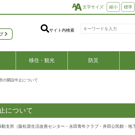
文字サイズ
縮小
標準
サイト内検索
プ
移住・観光
防災
支所の開設中止について
中止について
移動支所（阪松原生活改善センター・永田青年クラブ・井田公民館・地