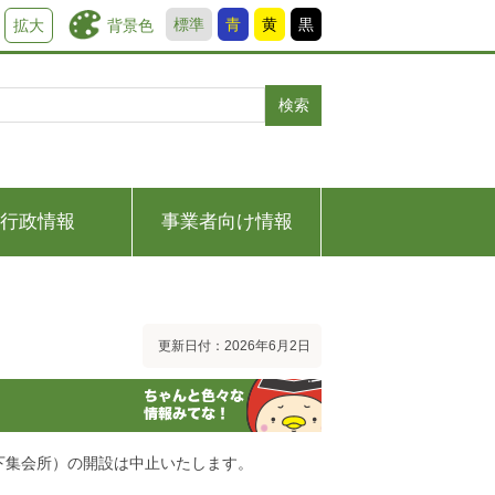
標準
青
黄
黒
背景色
拡大
検索
行政情報
事業者向け情報
更新日付：2026年6月2日
下集会所）の開設は中止いたします。