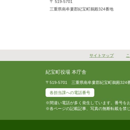
〒 519-5701
三重県南牟婁郡紀宝町鵜殿324番地
サイトマップ
こ
紀宝町役場 本庁舎
〒519-5701 三重県南牟婁郡紀宝町鵜殿324番地 T
各担当課への電話番号
※間違い電話が多く発生しています。番号を
※各ページの記載記事、写真の無断転載を禁