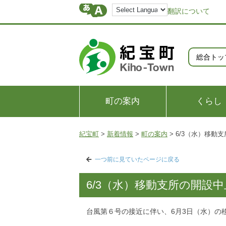
翻訳について
総合トッ
町の案内
くらし
紀宝町
>
新着情報
>
町の案内
>
6/3（水）移動
一つ前に見ていたページに戻る
6/3（水）移動支所の開設
台風第６号の接近に伴い、6月3日（水）の