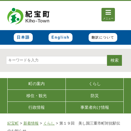
メニュー
日本語
English
翻訳について
検索
町の案内
くらし
移住・観光
防災
行政情報
事業者向け情報
紀宝町
>
新着情報
>
くらし
>
第１９回 美し国三重市町対抗駅伝
のお知らせ