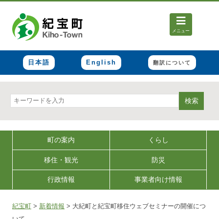
メニュー
日本語
English
翻訳について
検索
町の案内
くらし
移住・観光
防災
行政情報
事業者向け情報
紀宝町
>
新着情報
>
大紀町と紀宝町移住ウェブセミナーの開催につ
いて