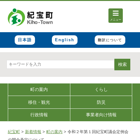
メニュー
日本語
English
翻訳について
検索
町の案内
くらし
移住・観光
防災
行政情報
事業者向け情報
紀宝町
>
新着情報
>
町の案内
>
令和２年第１回紀宝町議会定例会
の開会予定について