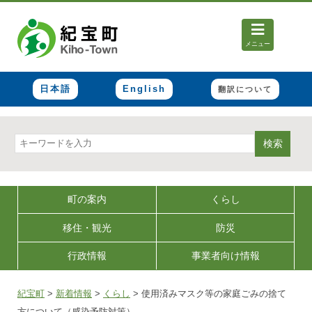
メニュー
日本語
English
翻訳について
検索
町の案内
くらし
移住・観光
防災
行政情報
事業者向け情報
紀宝町
>
新着情報
>
くらし
>
使用済みマスク等の家庭ごみの捨て
方について（感染予防対策）