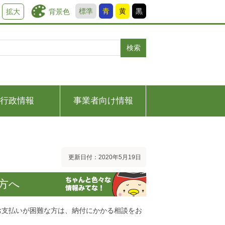
標準
青
黄
黒
背景色
拡大
検索
行政情報
事業者向け情報
更新日付：2020年5月19日
方へ
お支払いが困難な方は、納付にかかる相談をお