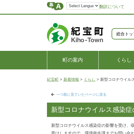
翻訳について
総合トッ
町の案内
くらし
紀宝町
>
新着情報
>
くらし
>
新型コロナウイル
一つ前に見ていたページに戻る
新型コロナウイルス感染症
新型コロナウイルス感染症の影響を受け、
受けしますので、環境衛生課までお問い合