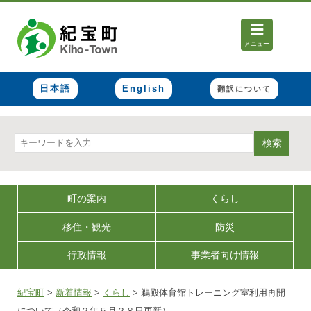
メニュー
日本語
English
翻訳について
検索
町の案内
くらし
移住・観光
防災
行政情報
事業者向け情報
紀宝町
>
新着情報
>
くらし
>
鵜殿体育館トレーニング室利用再開
について（令和２年５月２８日更新）