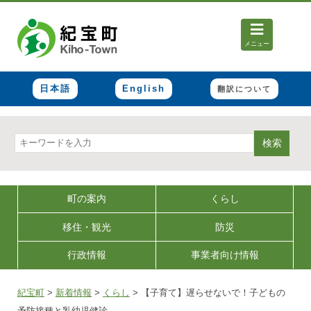
メニュー
日本語
English
翻訳について
検索
町の案内
くらし
移住・観光
防災
行政情報
事業者向け情報
紀宝町
>
新着情報
>
くらし
>
【子育て】遅らせないで！子どもの
予防接種と乳幼児健診