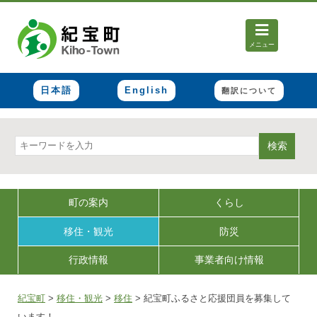
メニュー
日本語
English
翻訳について
検索
町の案内
くらし
移住・観光
防災
行政情報
事業者向け情報
紀宝町
>
移住・観光
>
移住
>
紀宝町ふるさと応援団員を募集して
います！