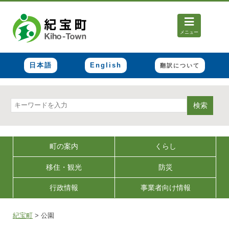
メニュー
日本語
English
翻訳について
検索
町の案内
くらし
移住・観光
防災
行政情報
事業者向け情報
紀宝町
>
公園