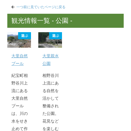
一つ前に見ていたページに戻る
観光情報一覧 - 公園 -
遊ぶ
遊ぶ
大里自然
大里親水
プール
公園
紀宝町相
相野谷川
野谷川上
上流にあ
流にある
る自然を
大里自然
活かして
プール
整備され
は、川の
た公園。
水をせき
花見など
止めて作
を楽しむ