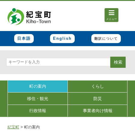
メニュー
日本語
English
翻訳について
検索
町の案内
くらし
移住・観光
防災
行政情報
事業者向け情報
紀宝町
>
町の案内