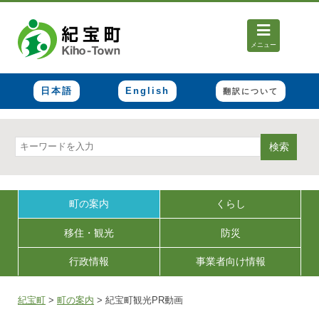
メニュー
日本語
English
翻訳について
検索
町の案内
くらし
移住・観光
防災
行政情報
事業者向け情報
紀宝町
>
町の案内
>
紀宝町観光PR動画