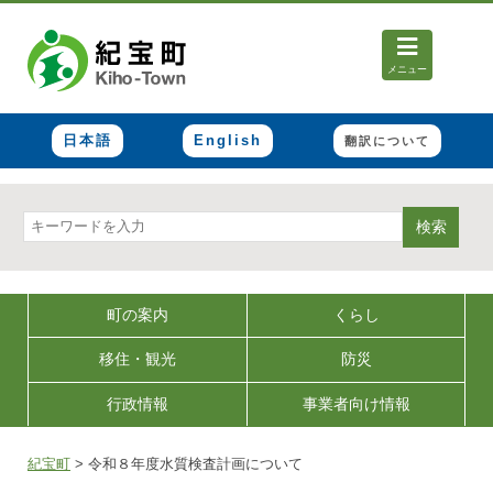
メニュー
日本語
English
翻訳について
検索
町の案内
くらし
移住・観光
防災
行政情報
事業者向け情報
紀宝町
>
令和８年度水質検査計画について